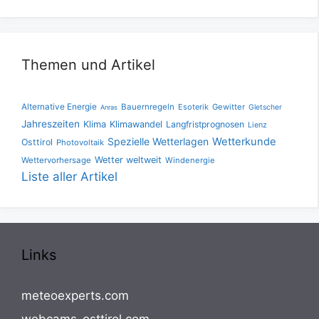
Themen und Artikel
Alternative Energie
Bauernregeln
Esoterik
Gewitter
Gletscher
Anras
Jahreszeiten
Klima
Klimawandel
Langfristprognosen
Lienz
Spezielle Wetterlagen
Wetterkunde
Osttirol
Photovoltaik
Wetter weltweit
Wettervorhersage
Windenergie
Liste aller Artikel
Links
meteoexperts.com