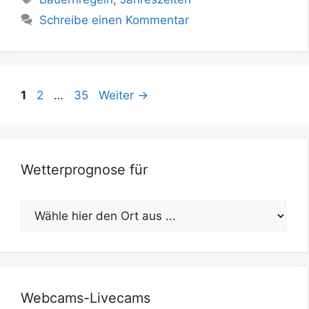
Schreibe einen Kommentar
Seite
Seite
Seite
1
2
…
35
Weiter
→
Wetterprognose für
Webcams-Livecams