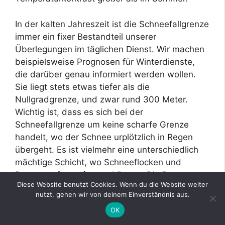
In der kalten Jahreszeit ist die Schneefallgrenze
immer ein fixer Bestandteil unserer
Überlegungen im täglichen Dienst. Wir machen
beispielsweise Prognosen für Winterdienste,
die darüber genau informiert werden wollen.
Sie liegt stets etwas tiefer als die
Nullgradgrenze, und zwar rund 300 Meter.
Wichtig ist, dass es sich bei der
Schneefallgrenze um keine scharfe Grenze
handelt, wo der Schnee urplötzlich in Regen
übergeht. Es ist vielmehr eine unterschiedlich
mächtige Schicht, wo Schneeflocken und
Regentropfen auftreten können. Die Prognose
Diese Website benutzt Cookies. Wenn du die Website weiter
ist oft schwierig, besonders bei uns in den
nutzt, gehen wir von deinem Einverständnis aus.
Alpen. Viele Faktoren haben einen Einfluss auf
OK
die Lage der Schneefallgrenze.