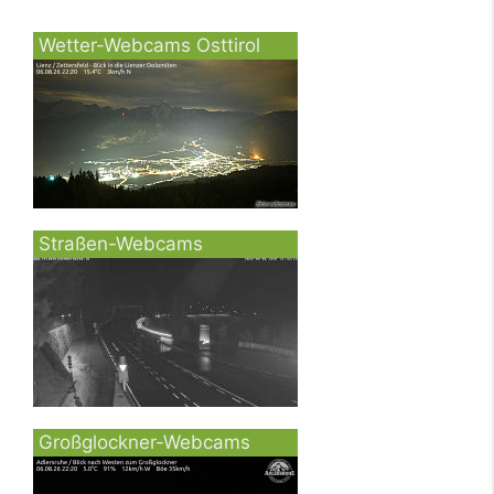
Wetter-Webcams Osttirol
Straßen-Webcams
Großglockner-Webcams