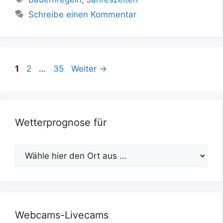
Schreibe einen Kommentar
Seite
Seite
Seite
1
2
…
35
Weiter
→
Wetterprognose für
Webcams-Livecams