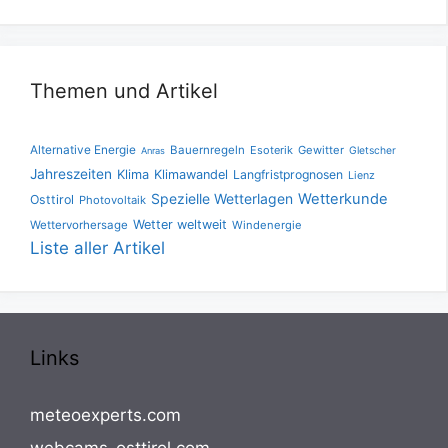
Themen und Artikel
Alternative Energie
Bauernregeln
Esoterik
Gewitter
Gletscher
Anras
Jahreszeiten
Klima
Klimawandel
Langfristprognosen
Lienz
Spezielle Wetterlagen
Wetterkunde
Osttirol
Photovoltaik
Wetter weltweit
Wettervorhersage
Windenergie
Liste aller Artikel
Links
meteoexperts.com