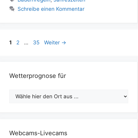
Schreibe einen Kommentar
Seite
Seite
Seite
1
2
…
35
Weiter
→
Wetterprognose für
Webcams-Livecams