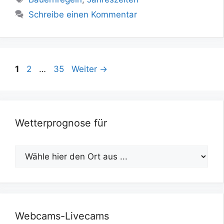
Schreibe einen Kommentar
Seite
Seite
Seite
1
2
…
35
Weiter
→
Wetterprognose für
Webcams-Livecams