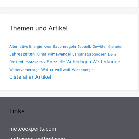
Themen und Artikel
Alternative Energie
Bauernregeln
Esoterik
Gewitter
Gletscher
Anras
Jahreszeiten
Klima
Klimawandel
Langfristprognosen
Lienz
Spezielle Wetterlagen
Wetterkunde
Osttirol
Photovoltaik
Wetter weltweit
Wettervorhersage
Windenergie
Liste aller Artikel
Links
meteoexperts.com