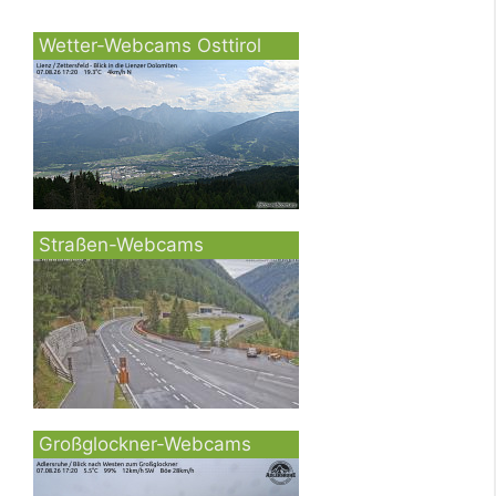
Wetter-Webcams Osttirol
Straßen-Webcams
Großglockner-Webcams