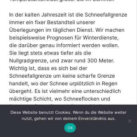
In der kalten Jahreszeit ist die Schneefallgrenze
immer ein fixer Bestandteil unserer
Überlegungen im täglichen Dienst. Wir machen
beispielsweise Prognosen für Winterdienste,
die darüber genau informiert werden wollen.
Sie liegt stets etwas tiefer als die
Nullgradgrenze, und zwar rund 300 Meter.
Wichtig ist, dass es sich bei der
Schneefallgrenze um keine scharfe Grenze
handelt, wo der Schnee urplötzlich in Regen
übergeht. Es ist vielmehr eine unterschiedlich
mächtige Schicht, wo Schneeflocken und
Regentropfen auftreten können. Die Prognose
Diese Website benutzt Cookies. Wenn du die Website weiter
ist oft schwierig, besonders bei uns in den
nutzt, gehen wir von deinem Einverständnis aus.
Alpen. Viele Faktoren haben einen Einfluss auf
OK
die Lage der Schneefallgrenze.