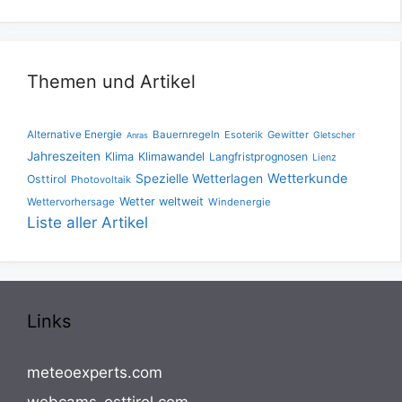
Themen und Artikel
Alternative Energie
Bauernregeln
Esoterik
Gewitter
Gletscher
Anras
Jahreszeiten
Klima
Klimawandel
Langfristprognosen
Lienz
Spezielle Wetterlagen
Wetterkunde
Osttirol
Photovoltaik
Wetter weltweit
Wettervorhersage
Windenergie
Liste aller Artikel
Links
meteoexperts.com