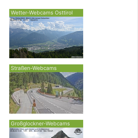
Wetter-Webcams Osttirol
Straßen-Webcams
Großglockner-Webcams