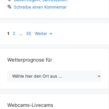
Schreibe einen Kommentar
Seite
Seite
Seite
1
2
…
35
Weiter
→
Wetterprognose für
Webcams-Livecams