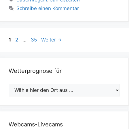
Schreibe einen Kommentar
Seite
Seite
Seite
1
2
…
35
Weiter
→
Wetterprognose für
Webcams-Livecams