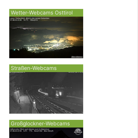
Wetter-Webcams Osttirol
Straßen-Webcams
Großglockner-Webcams