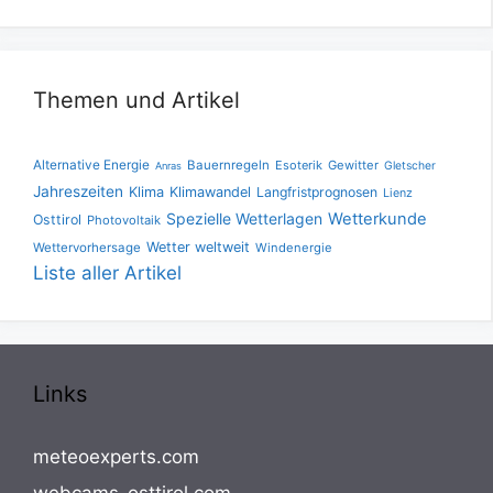
Themen und Artikel
Alternative Energie
Bauernregeln
Esoterik
Gewitter
Gletscher
Anras
Jahreszeiten
Klima
Klimawandel
Langfristprognosen
Lienz
Spezielle Wetterlagen
Wetterkunde
Osttirol
Photovoltaik
Wetter weltweit
Wettervorhersage
Windenergie
Liste aller Artikel
Links
meteoexperts.com