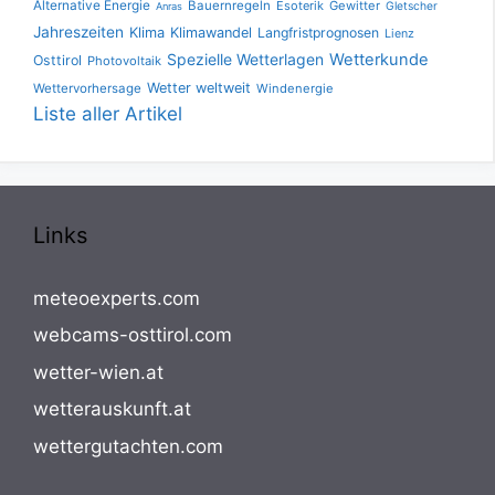
Alternative Energie
Bauernregeln
Esoterik
Gewitter
Gletscher
Anras
Jahreszeiten
Klima
Klimawandel
Langfristprognosen
Lienz
Spezielle Wetterlagen
Wetterkunde
Osttirol
Photovoltaik
Wetter weltweit
Wettervorhersage
Windenergie
Liste aller Artikel
Links
meteoexperts.com
webcams-osttirol.com
wetter-wien.at
wetterauskunft.at
wettergutachten.com