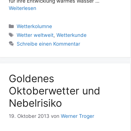
für ihre Entwicklung warmes Wasser …
Weiterlesen
Kategorien
Wetterkolumne
Schlagwörter
Wetter weltweit
,
Wetterkunde
Schreibe einen Kommentar
Goldenes
Oktoberwetter und
Nebelrisiko
19. Oktober 2013
von
Werner Troger