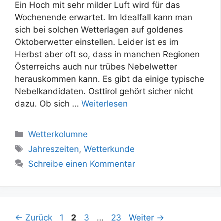
Ein Hoch mit sehr milder Luft wird für das
Wochenende erwartet. Im Idealfall kann man
sich bei solchen Wetterlagen auf goldenes
Oktoberwetter einstellen. Leider ist es im
Herbst aber oft so, dass in manchen Regionen
Österreichs auch nur trübes Nebelwetter
herauskommen kann. Es gibt da einige typische
Nebelkandidaten. Osttirol gehört sicher nicht
dazu. Ob sich …
Weiterlesen
Kategorien
Wetterkolumne
Schlagwörter
Jahreszeiten
,
Wetterkunde
Schreibe einen Kommentar
Seite
Seite
Seite
Seite
←
Zurück
1
2
3
…
23
Weiter
→