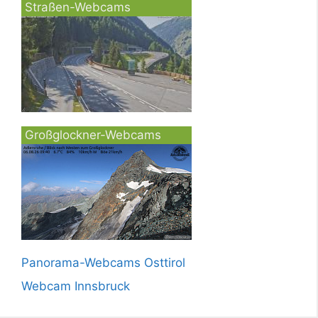
Straßen-Webcams
Großglockner-Webcams
Panorama-Webcams Osttirol
Webcam Innsbruck