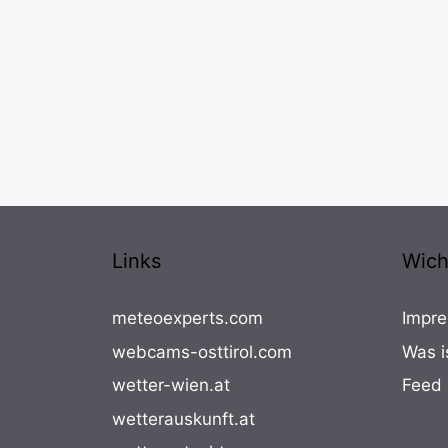
Links
Wich
meteoexperts.com
Impre
webcams-osttirol.com
Was i
wetter-wien.at
Feed
wetterauskunft.at