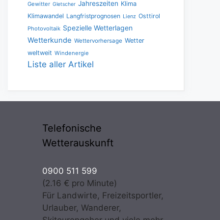
Jahreszeiten
Klima
Gewitter
Gletscher
Klimawandel
Langfristprognosen
Osttirol
Lienz
Spezielle Wetterlagen
Photovoltaik
Wetterkunde
Wetter
Wettervorhersage
weltweit
Windenergie
Liste aller Artikel
Telefonische
Wetterauskunft
0900 511 599
(2.16 € pro Minute)
Für Landwirte, Freizeitsportler,
Urlauber, Wanderer,