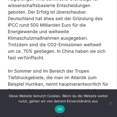
wissenschaftsbasierte Entscheidungen
geboten. Der Erfolg ist überschaubar.
Deutschland hat etwa seit der Gründung des
IPCC rund 500 Milliarden Euro für die
Energiewende und weltweite
Klimaschutzmaßnahmen ausgegeben.
Trotzdem sind die CO2-Emissionen weltweit
um ca. 70% gestiegen. In China haben sie sich
fast verfünffacht.
Im Sommer sind im Bereich der Tropen
Tiefdruckgebiete, die man im Atlantik zum
Beispiel Hurrikan, nennt hauptverantwortlich für
Sturmschäden. In der kalten Jahreszeit gibt es
Diese Website benutzt Cookies. Wenn du die Website weiter
dann in den mittleren Breiten die stärksten
nutzt, gehen wir von deinem Einverständnis aus.
Stürme.
OK
Was ist die Ursache?
Tropische Tiefs beziehen ihre Energie von den