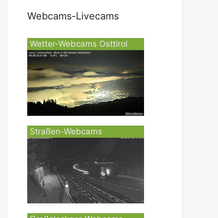
Webcams-Livecams
Wetter-Webcams Osttirol
Straßen-Webcams