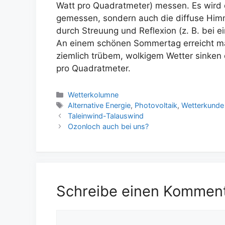
Watt pro Quadratmeter) messen. Es wird d
gemessen, sondern auch die diffuse Himm
durch Streuung und Reflexion (z. B. bei
An einem schönen Sommertag erreicht ma
ziemlich trübem, wolkigem Wetter sinken 
pro Quadratmeter.
Kategorien
Wetterkolumne
Schlagwörter
Alternative Energie
,
Photovoltaik
,
Wetterkunde
Taleinwind-Talauswind
Ozonloch auch bei uns?
Schreibe einen Kommen
Kommentar