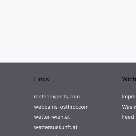
Links
Wich
meteoexperts.com
Impre
webcams-osttirol.com
Was i
wetter-wien.at
Feed
wetterauskunft.at