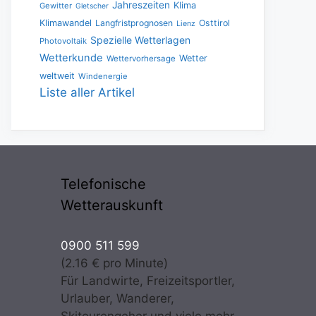
Jahreszeiten
Klima
Gewitter
Gletscher
Klimawandel
Langfristprognosen
Osttirol
Lienz
Spezielle Wetterlagen
Photovoltaik
Wetterkunde
Wetter
Wettervorhersage
weltweit
Windenergie
Liste aller Artikel
Telefonische
Wetterauskunft
0900 511 599
(2.16 € pro Minute)
Für Landwirte, Freizeitsportler,
Urlauber, Wanderer,