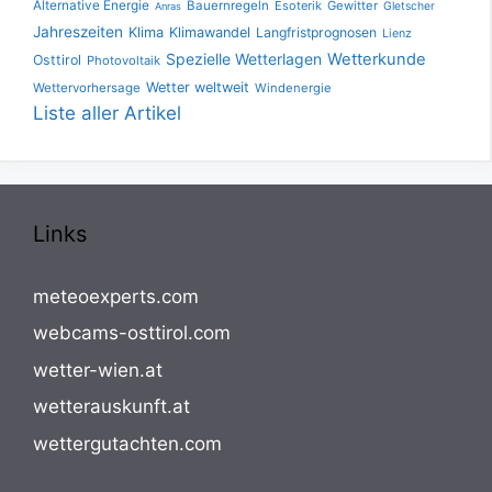
Alternative Energie
Bauernregeln
Esoterik
Gewitter
Gletscher
Anras
Jahreszeiten
Klima
Klimawandel
Langfristprognosen
Lienz
Spezielle Wetterlagen
Wetterkunde
Osttirol
Photovoltaik
Wetter weltweit
Wettervorhersage
Windenergie
Liste aller Artikel
Links
meteoexperts.com
webcams-osttirol.com
wetter-wien.at
wetterauskunft.at
wettergutachten.com