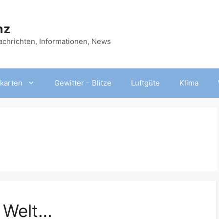
nz
Nachrichten, Informationen, News
karten
Gewitter – Blitze
Luftgüte
Klima
e Welt…