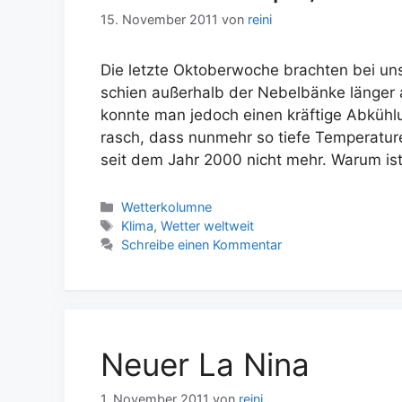
15. November 2011
von
reini
Die letzte Oktoberwoche brachten bei un
schien außerhalb der Nebelbänke länger
konnte man jedoch einen kräftige Abkühl
rasch, dass nunmehr so tiefe Temperatur
seit dem Jahr 2000 nicht mehr. Warum is
Kategorien
Wetterkolumne
Schlagwörter
Klima
,
Wetter weltweit
Schreibe einen Kommentar
Neuer La Nina
1. November 2011
von
reini