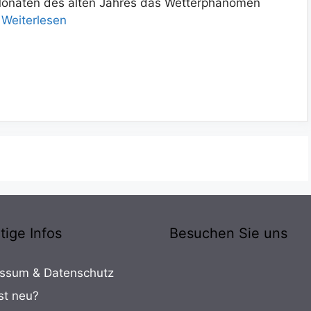
 Monaten des alten Jahres das Wetterphänomen
…
Weiterlesen
tige Infos
Besuchen Sie uns
ssum & Datenschutz
st neu?