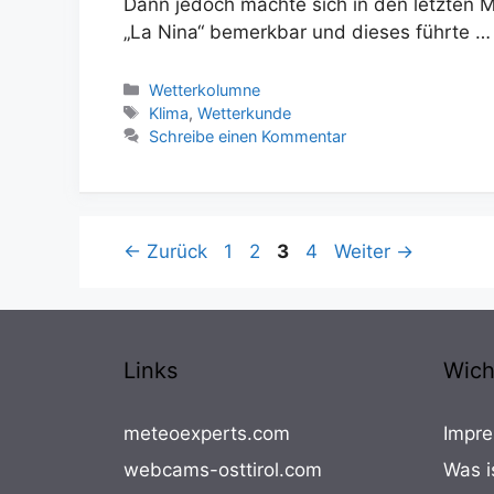
Dann jedoch machte sich in den letzten
„La Nina“ bemerkbar und dieses führte 
Kategorien
Wetterkolumne
Schlagwörter
Klima
,
Wetterkunde
Schreibe einen Kommentar
Seite
Seite
Seite
Seite
←
Zurück
1
2
3
4
Weiter
→
Links
Wich
meteoexperts.com
Impre
webcams-osttirol.com
Was i