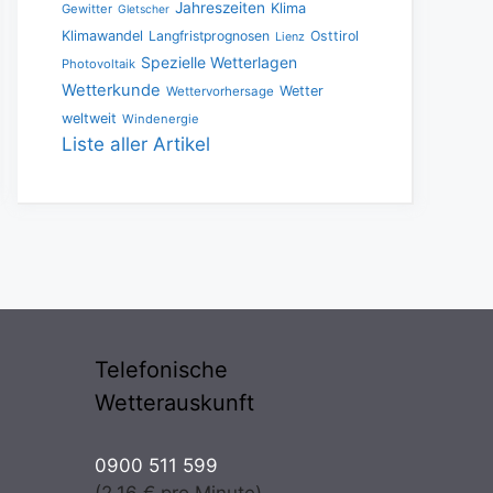
Jahreszeiten
Klima
Gewitter
Gletscher
Klimawandel
Langfristprognosen
Osttirol
Lienz
Spezielle Wetterlagen
Photovoltaik
Wetterkunde
Wetter
Wettervorhersage
weltweit
Windenergie
Liste aller Artikel
Telefonische
Wetterauskunft
0900 511 599
(2.16 € pro Minute)