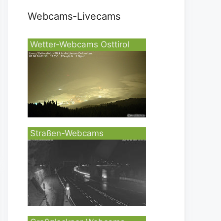
Webcams-Livecams
Wetter-Webcams Osttirol
Straßen-Webcams