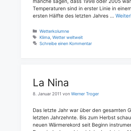
manche sagen, dass 1998 oder 2005 wärm
Temperaturen sind in erster Linie in einem
ersten Hälfte des letzten Jahres …
Weiter
Kategorien
Wetterkolumne
Schlagwörter
Klima
,
Wetter weltweit
Schreibe einen Kommentar
La Nina
8. Januar 2011
von
Werner Troger
Das letzte Jahr war über den gesamten 
letzten Jahrzehnte. Bis zum Herbst scha
neuen Wärmerekord seit Beginn instrume