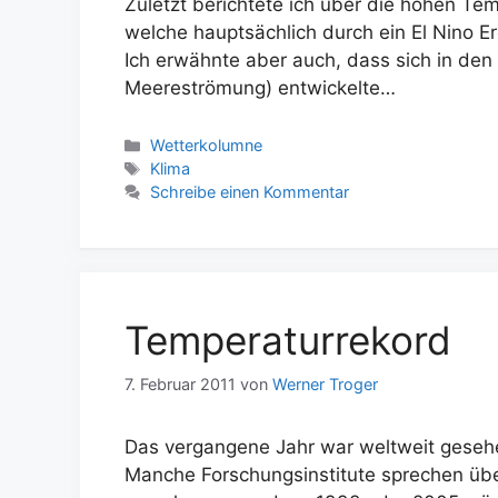
Zuletzt berichtete ich über die hohen T
welche hauptsächlich durch ein El Nino Er
Ich erwähnte aber auch, dass sich in den 
Meereströmung) entwickelte…
Kategorien
Wetterkolumne
Schlagwörter
Klima
Schreibe einen Kommentar
Temperaturrekord
7. Februar 2011
von
Werner Troger
Das vergangene Jahr war weltweit gesehe
Manche Forschungsinstitute sprechen üb