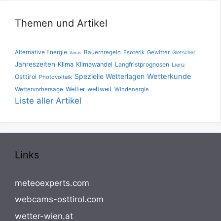
Themen und Artikel
Alternative Energie
Bauernregeln
Esoterik
Gewitter
Gletscher
Anras
Jahreszeiten
Klima
Klimawandel
Langfristprognosen
Lienz
Spezielle Wetterlagen
Wetterkunde
Osttirol
Photovoltaik
Wetter weltweit
Wettervorhersage
Windenergie
Liste aller Artikel
Links
meteoexperts.com
webcams-osttirol.com
wetter-wien.at