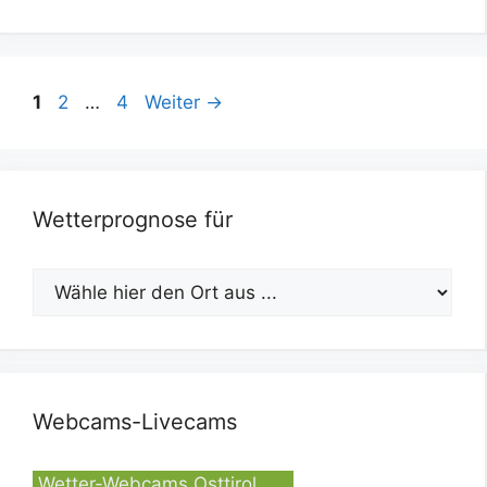
Seite
Seite
Seite
1
2
…
4
Weiter
→
Wetterprognose für
Webcams-Livecams
Wetter-Webcams Osttirol