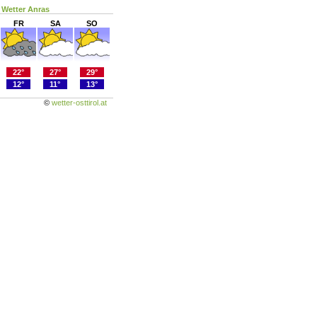
Wetter Anras
FR
SA
SO
22°
27°
29°
12°
11°
13°
©
wetter-osttirol.at