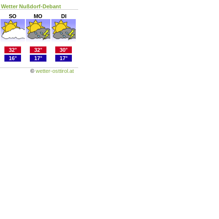
Wetter Nußdorf-Debant
SO
MO
DI
32°
32°
30°
16°
17°
17°
©
wetter-osttirol.at