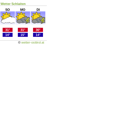
Wetter Schlaiten
SO
MO
DI
31°
31°
30°
14°
15°
14°
©
wetter-osttirol.at