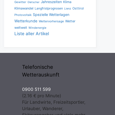
Jahreszeiten
Klima
Gewitter
Gletscher
Klimawandel
Langfristprognosen
Osttirol
Lienz
Spezielle Wetterlagen
Photovoltaik
Wetterkunde
Wetter
Wettervorhersage
weltweit
Windenergie
Liste aller Artikel
Telefonische
Wetterauskunft
0900 511 599
(2.16 € pro Minute)
Für Landwirte, Freizeitsportler,
Urlauber, Wanderer,