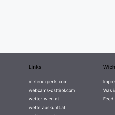
Links
Wich
meteoexperts.com
Impre
webcams-osttirol.com
Was i
wetter-wien.at
Feed
wetterauskunft.at