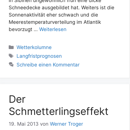
in Sibirien ungewöhnlich früh eine dicke
Schneedecke ausgebildet hat. Weiters ist die
Sonnenaktivität eher schwach und die
Meerestemperaturverteilung im Atlantik
bevorzugt …
Weiterlesen
Kategorien
Wetterkolumne
Schlagwörter
Langfristprognosen
Schreibe einen Kommentar
Der
Schmetterlingseffekt
19. Mai 2013
von
Werner Troger