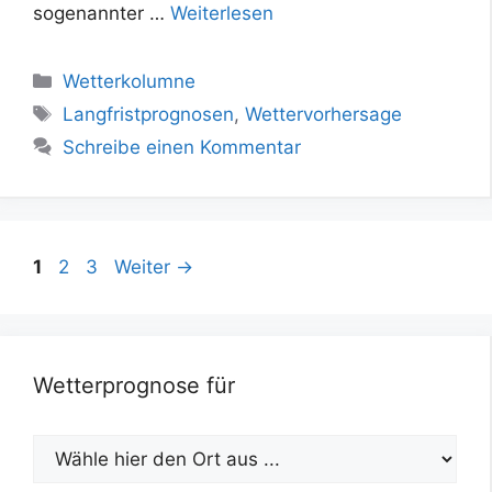
sogenannter …
Weiterlesen
Kategorien
Wetterkolumne
Schlagwörter
Langfristprognosen
,
Wettervorhersage
Schreibe einen Kommentar
Seite
Seite
Seite
1
2
3
Weiter
→
Wetterprognose für