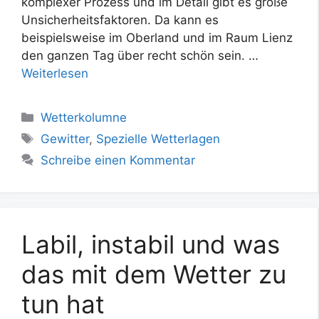
komplexer Prozess und im Detail gibt es große
Unsicherheitsfaktoren. Da kann es
beispielsweise im Oberland und im Raum Lienz
den ganzen Tag über recht schön sein. …
Weiterlesen
Kategorien
Wetterkolumne
Schlagwörter
Gewitter
,
Spezielle Wetterlagen
Schreibe einen Kommentar
Labil, instabil und was
das mit dem Wetter zu
tun hat