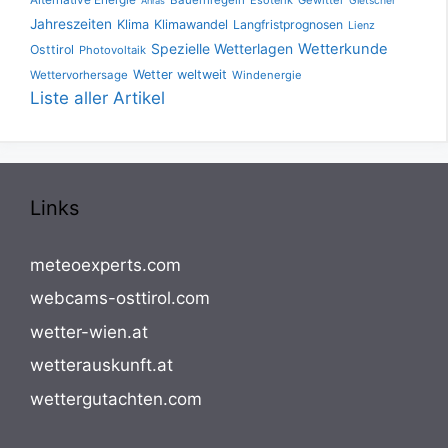
Gletscher
Anras
Jahreszeiten
Klima
Klimawandel
Langfristprognosen
Lienz
Spezielle Wetterlagen
Wetterkunde
Osttirol
Photovoltaik
Wetter weltweit
Wettervorhersage
Windenergie
Liste aller Artikel
Links
meteoexperts.com
webcams-osttirol.com
wetter-wien.at
wetterauskunft.at
wettergutachten.com