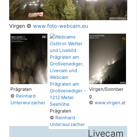
Virgen ©
www.foto-webcam.eu
Prägraten
Virgen/Sonnber
©
Reinhard
g
Unterwurzacher
©
www.virgen.at
Prägraten
©
Reinhard
Unterwurzacher
Livecam