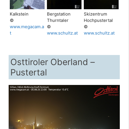
Kalkstein
Bergstation
Skizentrum
©
Thurntaler
Hochpustertal
www.megacam.a
©
©
t
www.schultz.at
www.schultz.at
Osttiroler Oberland –
Pustertal