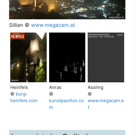
Sillian ©
www.megacam.at
Heinfels
Anras
Assling
©
burg-
©
©
heinfels.com
kunstpavillon.co
www.megacam.a
m
t