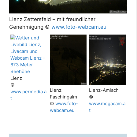
Lienz Zettersfeld – mit freundlicher
Genehmigung ©
www.foto-webcam.eu
Lienz
©
Lienz
Lienz-Amlach
www.permedia.a
Faschingalm
©
t
©
www.foto-
www.megacam.a
webcam.eu
t