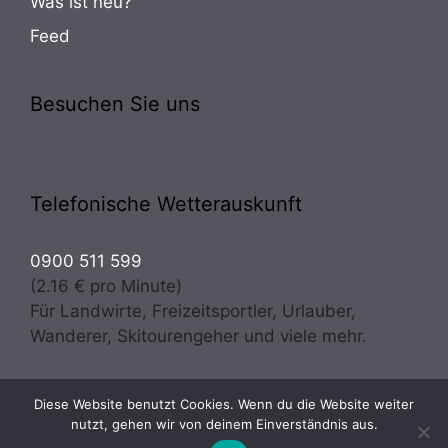
Was ist neu?
Feed
Besuchen Sie uns
Telefonische Wetterauskunft
0900 511 599
(2.16 € pro Minute)
Für Landwirte, Freizeitsportler, Urlauber,
Wanderer, Skitourengeher und viele mehr.
Diese Website benutzt Cookies. Wenn du die Website weiter
Copyright © 2026 · Wetter Osttirol | meteo experts
nutzt, gehen wir von deinem Einverständnis aus.
Prugger & Troger OG - Alle Rechte vorbehalten