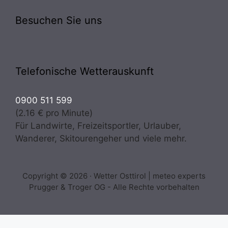
Besuchen Sie uns
Telefonische Wetterauskunft
0900 511 599
(2.16 € pro Minute)
Für Landwirte, Freizeitsportler, Urlauber,
Wanderer, Skitourengeher und viele mehr.
Copyright © 2026 · Wetter Osttirol | meteo experts
Prugger & Troger OG - Alle Rechte vorbehalten