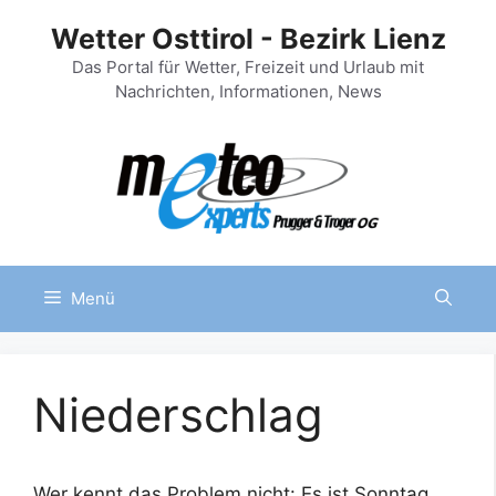
Zum
Wetter Osttirol - Bezirk Lienz
Inhalt
springen
Das Portal für Wetter, Freizeit und Urlaub mit
Nachrichten, Informationen, News
Menü
Niederschlag
Wer kennt das Problem nicht: Es ist Sonntag