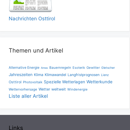
Nachrichten Osttirol
Themen und Artikel
Alternative Energie
Bauernregeln
Esoterik
Gewitter
Gletscher
Anras
Jahreszeiten
Klima
Klimawandel
Langfristprognosen
Lienz
Spezielle Wetterlagen
Wetterkunde
Osttirol
Photovoltaik
Wetter weltweit
Wettervorhersage
Windenergie
Liste aller Artikel
Links