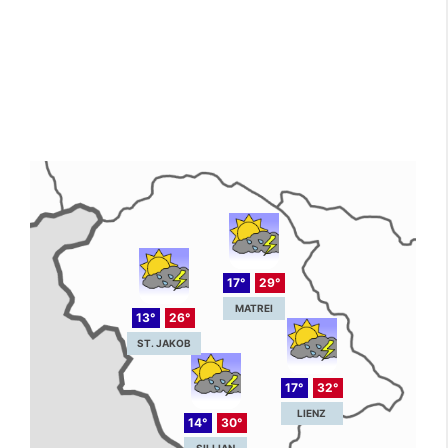
17°
29°
MATREI
13°
26°
ST. JAKOB
17°
32°
LIENZ
14°
30°