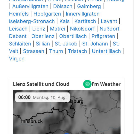
|
Außervillgraten
|
Dölsach
|
Gaimberg
|
Heinfels
|
Hopfgarten
|
Innervillgraten
|
Iselsberg-Stronach
|
Kals
|
Kartitsch
|
Lavant
|
Leisach
|
Lienz
|
Matrei
|
Nikolsdorf
|
Nußdorf-
Debant
|
Oberlienz
|
Obertilliach
|
Prägraten
|
Schlaiten
|
Sillian
|
St. Jakob
|
St. Johann
|
St.
Veit
|
Strassen
|
Thurn
|
Tristach
|
Untertilliach
|
Virgen