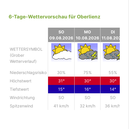
6-Tage-Wettervorschau für Oberlienz
SO
MO
DI
09.08.2026
10.08.2026
11.08.2026
1
WETTERSYMBOL
(Grober
Wetterverlauf)
Niederschlagsrisiko
30%
75%
55%
Höchstwert
31°
30°
30°
Tiefstwert
15°
16°
14°
Windrichtung
SO
SO
SO
Spitzenwind
41 km/h
32 km/h
36 km/h