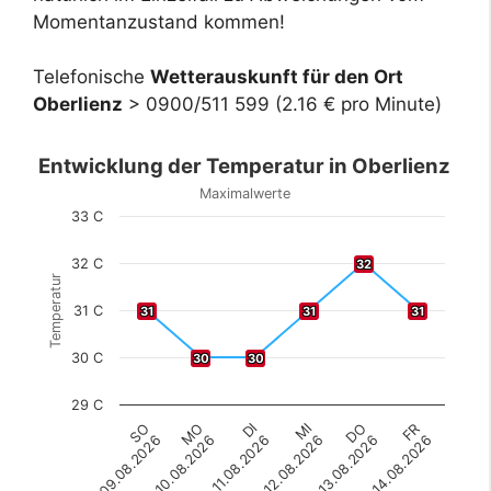
Momentanzustand kommen!
Telefonische
Wetterauskunft für den Ort
Oberlienz
> 0900/511 599 (2.16 € pro Minute)
Entwicklung der Temperatur in Oberlienz
Maximalwerte
33 C
32 C
32
32
Temperatur
31 C
31
31
31
31
31
31
30 C
30
30
30
30
29 C
SO
MO
DI
MI
DO
FR
09.08.2026
10.08.2026
11.08.2026
12.08.2026
13.08.2026
14.08.2026