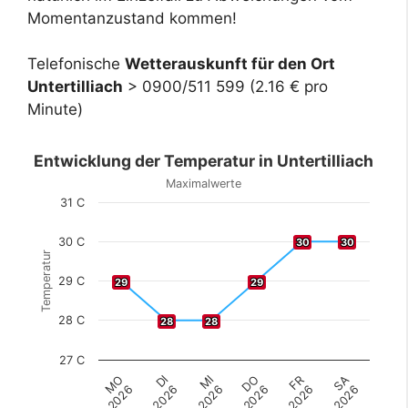
Momentanzustand kommen!
Telefonische
Wetterauskunft für den Ort
Untertilliach
> 0900/511 599 (2.16 € pro
Minute)
Entwicklung der Temperatur in Untertilliach
Maximalwerte
31 C
30 C
30
30
30
30
Temperatur
29 C
29
29
29
29
28 C
28
28
28
28
27 C
DI
FR
MO
DO
MI
SA