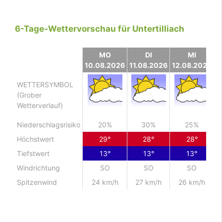
6-Tage-Wettervorschau für Untertilliach
MO
DI
MI
10.08.2026
11.08.2026
12.08.2026
1
WETTERSYMBOL
(Grober
Wetterverlauf)
Niederschlagsrisiko
20%
30%
25%
Höchstwert
29°
28°
28°
Tiefstwert
13°
13°
13°
Windrichtung
SO
SO
SO
Spitzenwind
24 km/h
27 km/h
26 km/h