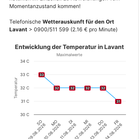
Momentanzustand kommen!
Telefonische
Wetterauskunft für den Ort
Lavant
> 0900/511 599 (2.16 € pro Minute)
Entwicklung der Temperatur in Lavant
Maximalwerte
34 C
33 C
33
33
Temperatur
32 C
32
32
32
32
32
32
32
32
31 C
31
31
30 C
SO
MO
DI
MI
DO
FR
09.08.2026
10.08.2026
11.08.2026
12.08.2026
13.08.2026
14.08.2026