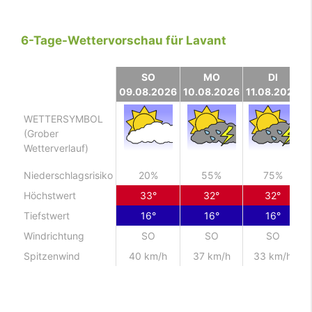
6-Tage-Wettervorschau für Lavant
SO
MO
DI
09.08.2026
10.08.2026
11.08.2026
1
WETTERSYMBOL
(Grober
Wetterverlauf)
Niederschlagsrisiko
20%
55%
75%
Höchstwert
33°
32°
32°
Tiefstwert
16°
16°
16°
Windrichtung
SO
SO
SO
Spitzenwind
40 km/h
37 km/h
33 km/h