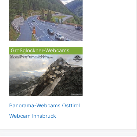
Großglockner-Webcams
Panorama-Webcams Osttirol
Webcam Innsbruck