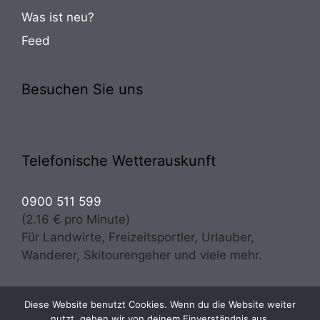
Was ist neu?
Feed
Besuchen Sie uns
Telefonische Wetterauskunft
0900 511 599
(2.16 € pro Minute)
Für Landwirte, Freizeitsportler, Urlauber,
Wanderer, Skitourengeher und viele mehr.
Diese Website benutzt Cookies. Wenn du die Website weiter
Copyright © 2026 · Wetter Osttirol | meteo experts
nutzt, gehen wir von deinem Einverständnis aus.