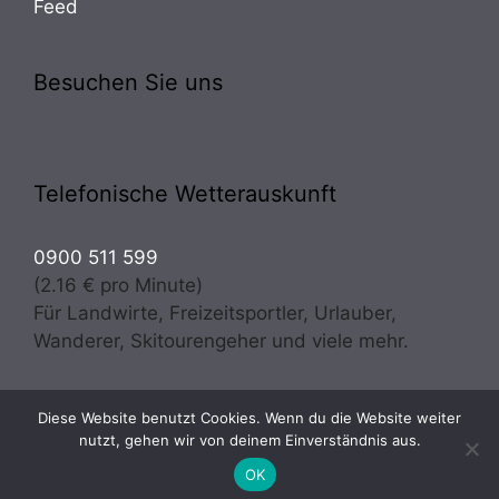
Feed
Besuchen Sie uns
Telefonische Wetterauskunft
0900 511 599
(2.16 € pro Minute)
Für Landwirte, Freizeitsportler, Urlauber,
Wanderer, Skitourengeher und viele mehr.
Diese Website benutzt Cookies. Wenn du die Website weiter
Copyright © 2026 · Wetter Osttirol | meteo experts
nutzt, gehen wir von deinem Einverständnis aus.
Prugger & Troger OG - Alle Rechte vorbehalten
OK