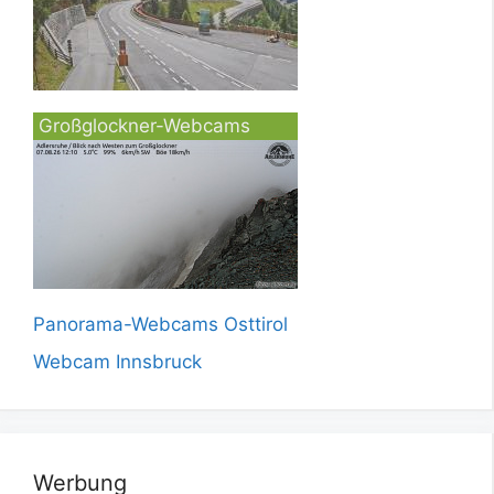
Großglockner-Webcams
Panorama-Webcams Osttirol
Webcam Innsbruck
Werbung