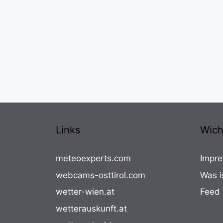
Links
Wich
meteoexperts.com
Impre
webcams-osttirol.com
Was i
wetter-wien.at
Feed
wetterauskunft.at