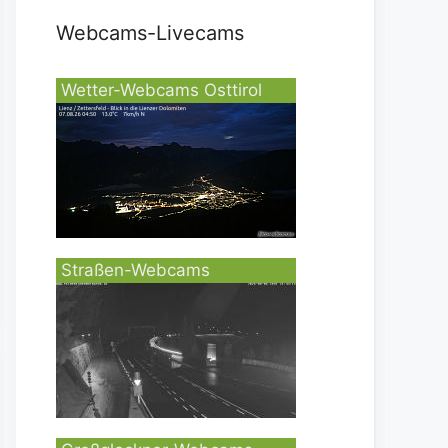
Webcams-Livecams
Wetter-Webcams Osttirol
Straßen-Webcams