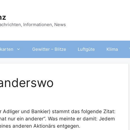
nz
Nachrichten, Informationen, News
karten
Gewitter – Blitze
Luftgüte
Klima
r anderswo
 Adliger und Bankier) stammt das folgende Zitat:
 hat nur ein anderer“. Was meinte er damit: Jedem
 eines anderen Aktionärs entgegen.