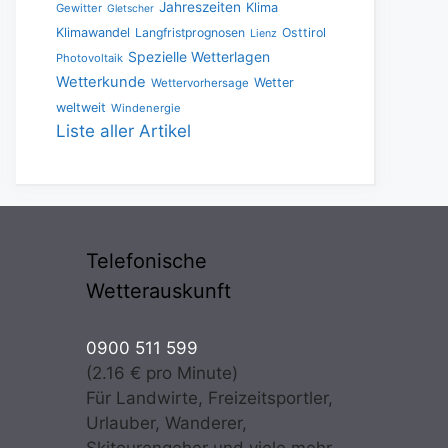
Jahreszeiten
Klima
Gewitter
Gletscher
Klimawandel
Langfristprognosen
Osttirol
Lienz
Spezielle Wetterlagen
Photovoltaik
Wetterkunde
Wetter
Wettervorhersage
weltweit
Windenergie
Liste aller Artikel
Telefonische
Wetterauskunft
0900 511 599
(2.16 € pro Minute)
Für Landwirte, Freizeitsportler,
Urlauber, Wanderer,