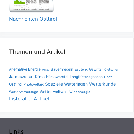
Nachrichten Osttirol
Themen und Artikel
Alternative Energie
Bauernregeln
Esoterik
Gewitter
Gletscher
Anras
Jahreszeiten
Klima
Klimawandel
Langfristprognosen
Lienz
Spezielle Wetterlagen
Wetterkunde
Osttirol
Photovoltaik
Wetter weltweit
Wettervorhersage
Windenergie
Liste aller Artikel
Links