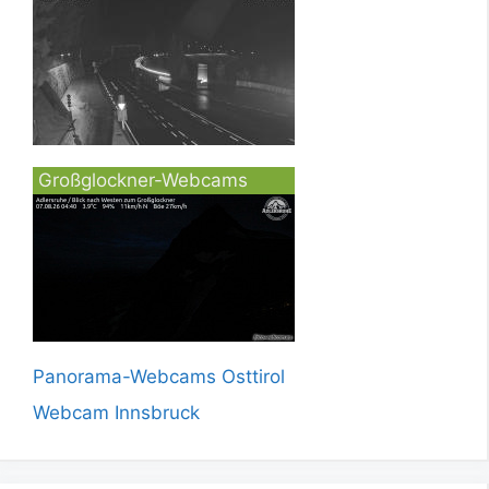
Großglockner-Webcams
Panorama-Webcams Osttirol
Webcam Innsbruck