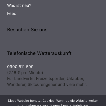
Was ist neu?
Feed
Besuchen Sie uns
Telefonische Wetterauskunft
0900 511 599
(2.16 € pro Minute)
Für Landwirte, Freizeitsportler, Urlauber,
Wanderer, Skitourengeher und viele mehr.
Diese Website benutzt Cookies. Wenn du die Website weiter
Copyright © 2026 · Wetter Osttirol | meteo experts
nutzt, gehen wir von deinem Einverständnis aus.