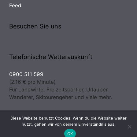
Feed
Besuchen Sie uns
Telefonische Wetterauskunft
0900 511 599
(2.16 € pro Minute)
Für Landwirte, Freizeitsportler, Urlauber,
Wanderer, Skitourengeher und viele mehr.
Diese Website benutzt Cookies. Wenn du die Website weiter
Copyright © 2026 · Wetter Osttirol | meteo experts
nutzt, gehen wir von deinem Einverständnis aus.
Prugger & Troger OG - Alle Rechte vorbehalten
OK