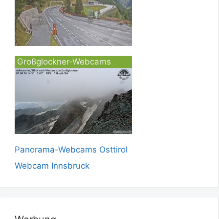
Großglockner-Webcams
Panorama-Webcams Osttirol
Webcam Innsbruck