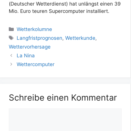
(Deutscher Wetterdienst) hat unlängst einen 39
Mio. Euro teuren Supercomputer installiert.
Kategorien
Wetterkolumne
Schlagwörter
Langfristprognosen
,
Wetterkunde
,
Wettervorhersage
La Nina
Wettercomputer
Schreibe einen Kommentar
Kommentar