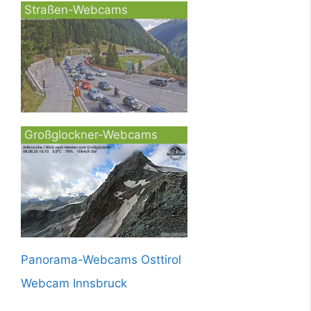
Straßen-Webcams
Großglockner-Webcams
Panorama-Webcams Osttirol
Webcam Innsbruck