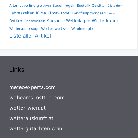
Alternative Energie
Bauernregeln
Esoterik
Gewitter
Gletscher
Anras
Jahreszeiten
Klima
Klimawandel
Langfristprognosen
Lienz
Spezielle Wetterlagen
Wetterkunde
Osttirol
Photovoltaik
Wetter weltweit
Wettervorhersage
Windenergie
Liste aller Artikel
Links
meteoexperts.com
webcams-osttirol.com
wetter-wien.at
wetterauskunft.at
wettergutachten.com