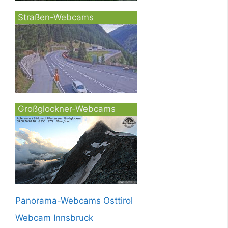
Straßen-Webcams
Großglockner-Webcams
Panorama-Webcams Osttirol
Webcam Innsbruck