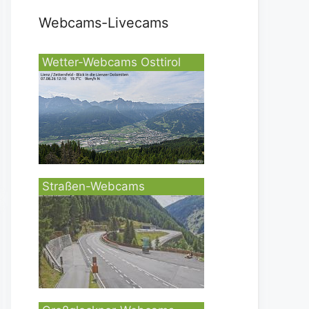
Webcams-Livecams
Wetter-Webcams Osttirol
Straßen-Webcams