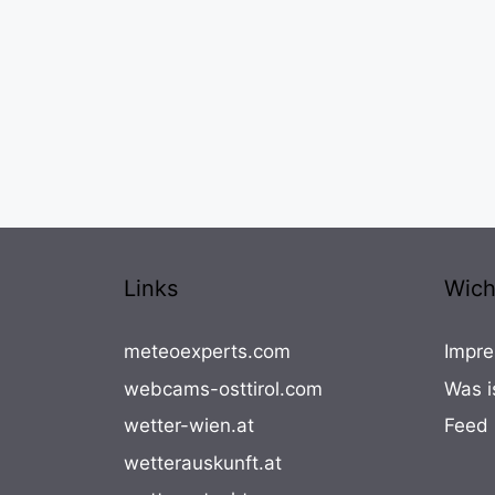
Links
Wich
meteoexperts.com
Impre
webcams-osttirol.com
Was i
wetter-wien.at
Feed
wetterauskunft.at