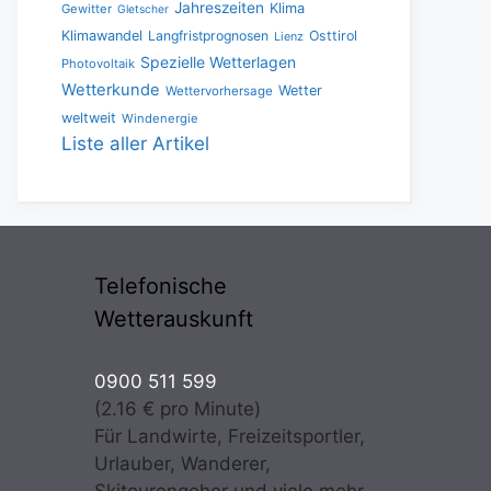
Jahreszeiten
Klima
Gewitter
Gletscher
Klimawandel
Langfristprognosen
Osttirol
Lienz
Spezielle Wetterlagen
Photovoltaik
Wetterkunde
Wetter
Wettervorhersage
weltweit
Windenergie
Liste aller Artikel
Telefonische
Wetterauskunft
0900 511 599
(2.16 € pro Minute)
Für Landwirte, Freizeitsportler,
Urlauber, Wanderer,