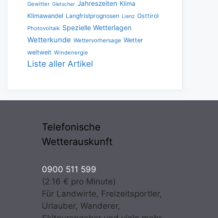
Jahreszeiten
Klima
Gewitter
Gletscher
Klimawandel
Langfristprognosen
Osttirol
Lienz
Spezielle Wetterlagen
Photovoltaik
Wetterkunde
Wetter
Wettervorhersage
weltweit
Windenergie
Liste aller Artikel
Telefonische
Wetterauskunft
0900 511 599
(2.16 € pro Minute)
Für Landwirte, Freizeitsportler,
Urlauber, Wanderer,