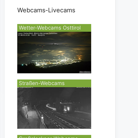
Webcams-Livecams
Wetter-Webcams Osttirol
Straßen-Webcams