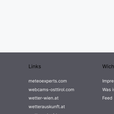
Links
Wich
meteoexperts.com
Impre
webcams-osttirol.com
Was i
wetter-wien.at
Feed
wetterauskunft.at