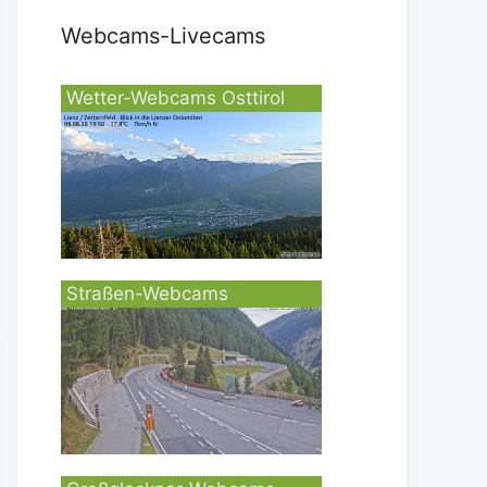
Webcams-Livecams
Wetter-Webcams Osttirol
Straßen-Webcams