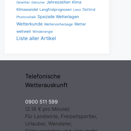
Jahreszeiten
Klima
Gewitter
Gletscher
Klimawandel
Langfristprognosen
Osttirol
Lienz
Spezielle Wetterlagen
Photovoltaik
Wetterkunde
Wetter
Wettervorhersage
weltweit
Windenergie
Liste aller Artikel
Telefonische
Wetterauskunft
0900 511 599
(2.16 € pro Minute)
Für Landwirte, Freizeitsportler,
Urlauber, Wanderer,