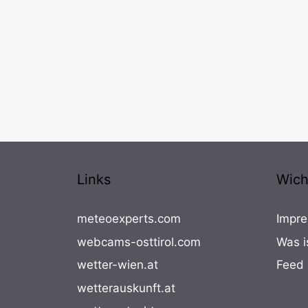
Links
Wich
meteoexperts.com
Impre
webcams-osttirol.com
Was i
wetter-wien.at
Feed
wetterauskunft.at