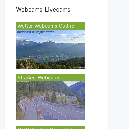
Webcams-Livecams
Wetter-Webcams Osttirol
Straßen-Webcams