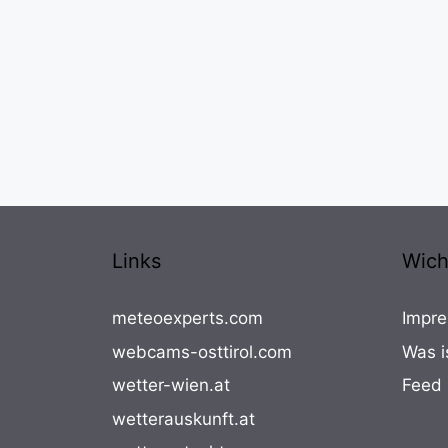
Links
Wich
meteoexperts.com
Impre
webcams-osttirol.com
Was i
wetter-wien.at
Feed
wetterauskunft.at