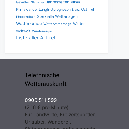
Jahreszeiten
Klima
Gewitter
Gletscher
Klimawandel
Langfristprognosen
Osttirol
Lienz
Spezielle Wetterlagen
Photovoltaik
Wetterkunde
Wetter
Wettervorhersage
weltweit
Windenergie
Liste aller Artikel
Telefonische
Wetterauskunft
0900 511 599
(2.16 € pro Minute)
Für Landwirte, Freizeitsportler,
Urlauber, Wanderer,