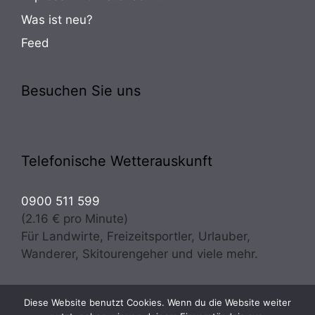
Was ist neu?
Feed
Besuchen Sie uns
Telefonische Wetterauskunft
0900 511 599
(2.16 € pro Minute)
Für Landwirte, Freizeitsportler, Urlauber,
Wanderer, Skitourengeher und viele mehr.
Diese Website benutzt Cookies. Wenn du die Website weiter
Copyright © 2026 · Wetter Osttirol | meteo experts