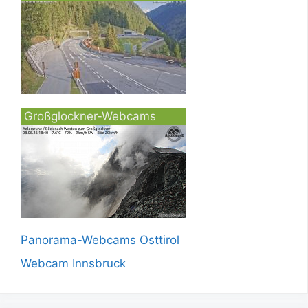
Großglockner-Webcams
Panorama-Webcams Osttirol
Webcam Innsbruck