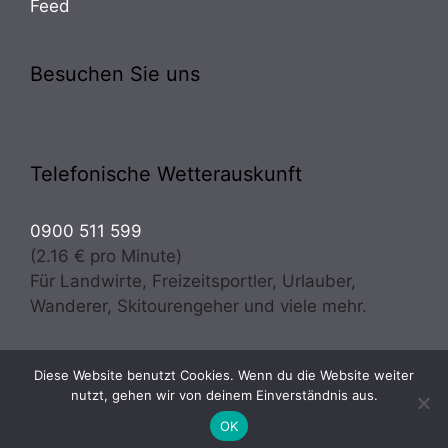
Feed
Besuchen Sie uns
Telefonische Wetterauskunft
0900 511 599
(2.16 € pro Minute)
Für Landwirte, Freizeitsportler, Urlauber,
Wanderer, Skitourengeher und viele mehr.
Diese Website benutzt Cookies. Wenn du die Website weiter
Copyright © 2026 · Wetter Osttirol | meteo experts
nutzt, gehen wir von deinem Einverständnis aus.
Prugger & Troger OG - Alle Rechte vorbehalten
OK