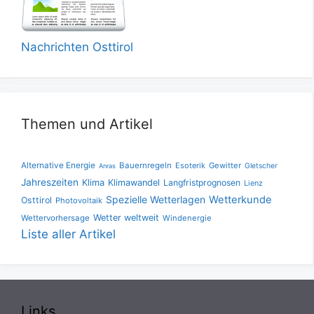
Nachrichten Osttirol
Themen und Artikel
Alternative Energie
Bauernregeln
Esoterik
Gewitter
Gletscher
Anras
Jahreszeiten
Klima
Klimawandel
Langfristprognosen
Lienz
Spezielle Wetterlagen
Wetterkunde
Osttirol
Photovoltaik
Wetter weltweit
Wettervorhersage
Windenergie
Liste aller Artikel
Links