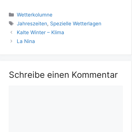
Kategorien
Wetterkolumne
Schlagwörter
Jahreszeiten
,
Spezielle Wetterlagen
Kalte Winter – Klima
La Nina
Schreibe einen Kommentar
Kommentar