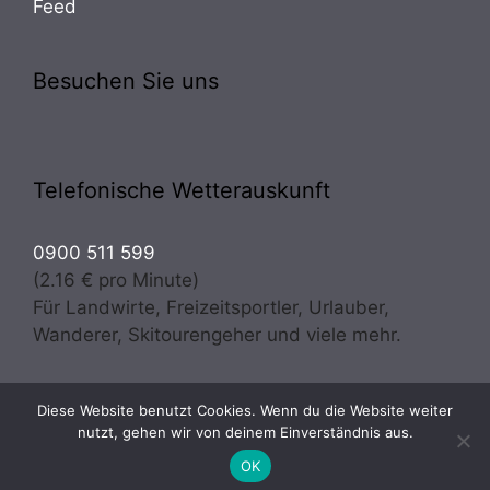
Feed
Besuchen Sie uns
Telefonische Wetterauskunft
0900 511 599
(2.16 € pro Minute)
Für Landwirte, Freizeitsportler, Urlauber,
Wanderer, Skitourengeher und viele mehr.
Diese Website benutzt Cookies. Wenn du die Website weiter
Copyright © 2026 · Wetter Osttirol | meteo experts
nutzt, gehen wir von deinem Einverständnis aus.
Prugger & Troger OG - Alle Rechte vorbehalten
OK