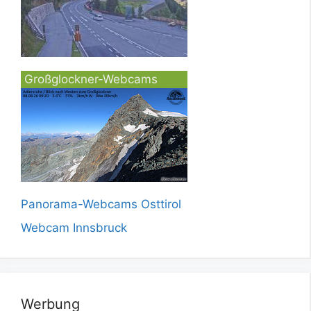
Großglockner-Webcams
Panorama-Webcams Osttirol
Webcam Innsbruck
Werbung