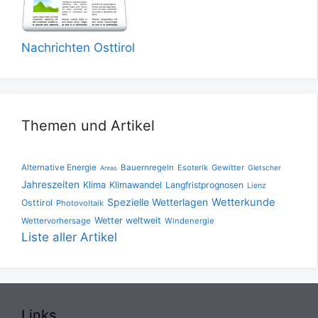
Nachrichten Osttirol
Themen und Artikel
Alternative Energie
Bauernregeln
Esoterik
Gewitter
Gletscher
Anras
Jahreszeiten
Klima
Klimawandel
Langfristprognosen
Lienz
Spezielle Wetterlagen
Wetterkunde
Osttirol
Photovoltaik
Wetter weltweit
Wettervorhersage
Windenergie
Liste aller Artikel
Links