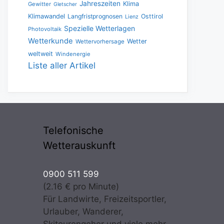
Jahreszeiten
Klima
Gewitter
Gletscher
Klimawandel
Langfristprognosen
Osttirol
Lienz
Spezielle Wetterlagen
Photovoltaik
Wetterkunde
Wetter
Wettervorhersage
weltweit
Windenergie
Liste aller Artikel
Telefonische
Wetterauskunft
0900 511 599
(2.16 € pro Minute)
Für Landwirte, Freizeitsportler,
Urlauber, Wanderer,