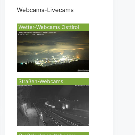
Webcams-Livecams
Wetter-Webcams Osttirol
Straßen-Webcams