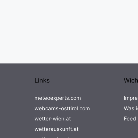
Links
Wich
meteoexperts.com
Impre
webcams-osttirol.com
Was i
wetter-wien.at
Feed
wetterauskunft.at