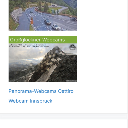
Großglockner-Webcams
Panorama-Webcams Osttirol
Webcam Innsbruck