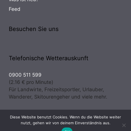
Feed
Besuchen Sie uns
Telefonische Wetterauskunft
0900 511 599
(2.16 € pro Minute)
Für Landwirte, Freizeitsportler, Urlauber,
Wanderer, Skitourengeher und viele mehr.
Diese Website benutzt Cookies. Wenn du die Website weiter
Copyright © 2026 · Wetter Osttirol | meteo experts
nutzt, gehen wir von deinem Einverständnis aus.
Prugger & Troger OG - Alle Rechte vorbehalten