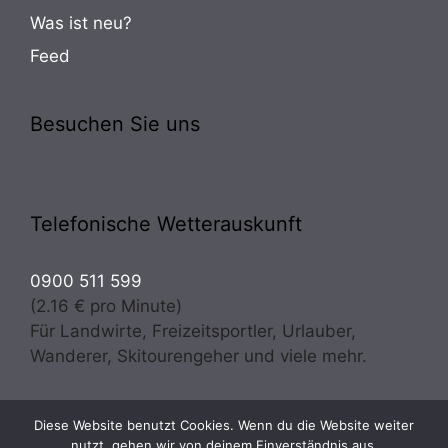
Was ist neu?
Feed
Besuchen Sie uns
Telefonische Wetterauskunft
0900 511 599
(2.16 € pro Minute)
Für Landwirte, Freizeitsportler, Urlauber,
Wanderer, Skitourengeher und viele mehr.
Diese Website benutzt Cookies. Wenn du die Website weiter
Copyright © 2026 · Wetter Osttirol | meteo experts
nutzt, gehen wir von deinem Einverständnis aus.