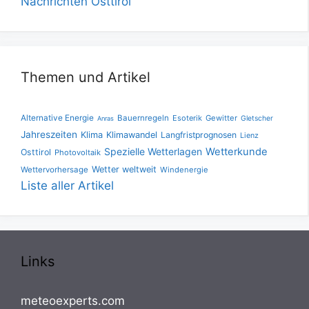
Nachrichten Osttirol
Themen und Artikel
Alternative Energie
Bauernregeln
Esoterik
Gewitter
Gletscher
Anras
Jahreszeiten
Klima
Klimawandel
Langfristprognosen
Lienz
Spezielle Wetterlagen
Wetterkunde
Osttirol
Photovoltaik
Wetter weltweit
Wettervorhersage
Windenergie
Liste aller Artikel
Links
meteoexperts.com